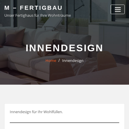
Skip
M – FERTIGBAU
to
Unser Fertighaus für Ihre Wohnträume
content
INNENDESIGN
Home
Innendesign
Innendesign für Ihr Wohlfüllen.