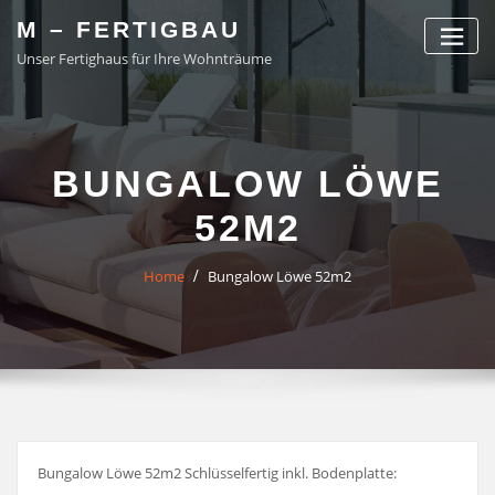
Skip
M – FERTIGBAU
to
Unser Fertighaus für Ihre Wohnträume
content
BUNGALOW LÖWE
52M2
Home
Bungalow Löwe 52m2
Bungalow Löwe 52m2 Schlüsselfertig inkl. Bodenplatte: