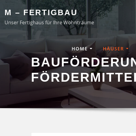
Skip
M – FERTIGBAU
to
content
Unser Fertighaus für Ihre Wohnträume
HOME
HÄUSER
BAUFÖRDERU
FÖRDERMITTE