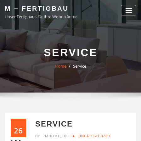
Skip
M – FERTIGBAU
to
Unser Fertighaus für Ihre Wohnträume
content
SERVICE
Home
Service
SERVICE
26
BY
PMHOME_100
UNCATEGORIZED